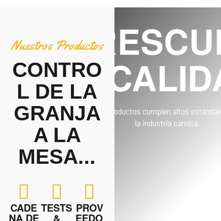
FRESCU
Nuestros Productos
& CALID
CONTRO
L DE LA
GRANJA
Nuestros productos cumplen altos estándar
la industria cárnica.
A LA
MESA...
CADE
TESTS
PROV
NA DE
&
EEDO