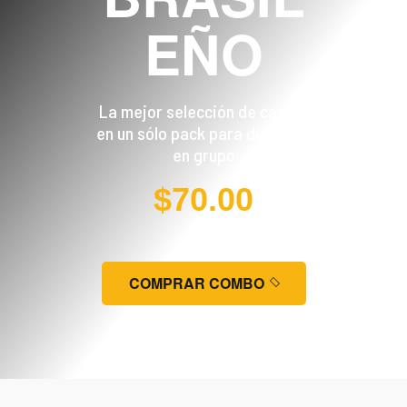
EÑO
La mejor selección de carnes
en un sólo pack para disfrutar
en grupo
$70.00
COMPRAR COMBO