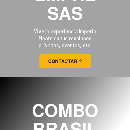
SAS
Vive la experiencia Imperio
Meats en tus reuniones
privadas, eventos, etc.
CONTACTAR
COMBO
BRASIL