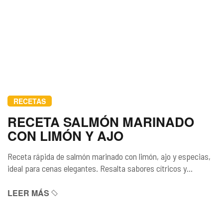
RECETAS
RECETA SALMÓN MARINADO
CON LIMÓN Y AJO
Receta rápida de salmón marinado con limón, ajo y especias,
ideal para cenas elegantes. Resalta sabores cítricos y
frescos, con opciones de cocción versátiles y consejos para
un plato perfecto…
LEER MÁS