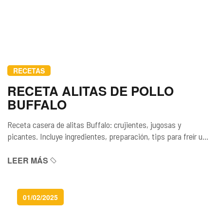
RECETAS
RECETA ALITAS DE POLLO
BUFFALO
Receta casera de alitas Buffalo: crujientes, jugosas y
picantes. Incluye ingredientes, preparación, tips para freír u
hornear, y sugerencias para acompañar. Perfectas para
compartir en reuniones o ver partidos…
LEER MÁS
01/02/2025