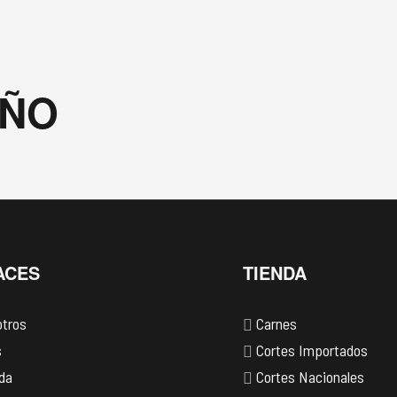
EÑO
ACES
TIENDA
tros
Carnes
s
Cortes Importados
da
Cortes Nacionales