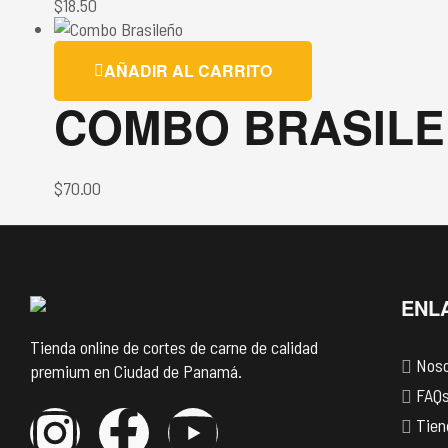
$
18.50
AÑADIR AL CARRITO
COMBO BRASIL
$
70.00
ENL
Tienda online de cortes de carne de calidad
Noso
premium en Ciudad de Panamá.
FAQ
Tien