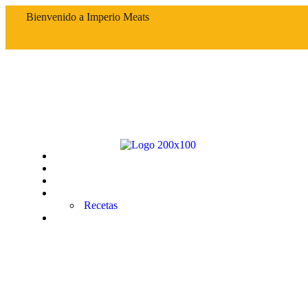
Bienvenido a Imperio Meats
Inicio
Nosotros
Tienda
Tips
Recetas
Contacto