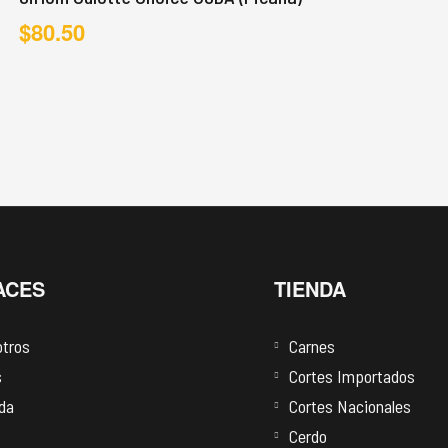
$
80.50
ACES
TIENDA
tros
Carnes
s
Cortes Importados
da
Cortes Nacionales
Cerdo