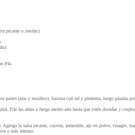
tra picante o similar).
.
da).
a fría.
n dos partes (alas y muslitos). Sazona con sal y pimienta, luego pásalas po
getal. Fríe las alitas a fuego medio-alto hasta que estén doradas y cruji
. Agrega la salsa picante, cayena, pimentón, ajo en polvo, vinagre, ma
uave o más intenso.