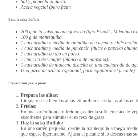
Sal y pimienta al gusto.
Aceite vegetal (para freír).
Para la salsa Buffalo:
200 g de tu salsa picante favorita (tipo Frank’s, Valentina ex
100 g de mantequilla.
1 cucharadita y media de guindilla de cayena o chile molido
1 cucharadita y media de pimentón (dulce o paprika ahuma
1 cucharadita de ajo en polvo.
1 chorrito de vinagre (blanco o de manzana).
1 cucharadita de maicena disuelta en una cucharada de agu
Una pizca de azúcar (opcional, para equilibrar el picante).
Preparación paso a paso:
Prepara las alitas:
Limpia y seca bien las alitas. Si prefieres, corta las alitas e
Fríelas:
En una sartén honda o freidora, calienta suficiente aceite ve
absorbente para eliminar el exceso de grasa.
Haz la salsa Buffalo:
En una sartén pequeña, derrite la mantequilla a fuego medio
que espese ligeramente. Ajusta el picante si lo deseas más s