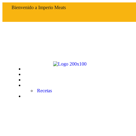
Bienvenido a Imperio Meats
Inicio
Nosotros
Tienda
Tips
Recetas
Contacto