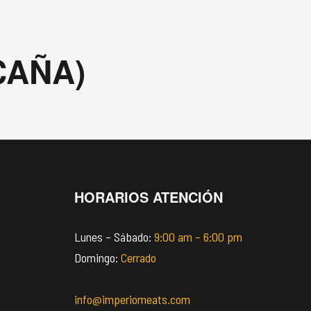
CAÑA)
HORARIOS ATENCIÓN
Lunes – Sábado:
9:00 am – 6:00 pm
Domingo:
Cerrado
info@imperiomeats.com