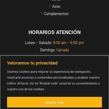
Aves
Complementos
HORARIOS ATENCIÓN
Lunes – Sábado:
9:00 am – 6:00 pm
Domingo:
Cerrado
Valoramos tu privacidad
info@imperiomeats.com
(+507) 6118-4018
Usamos cookies para mejorar su experiencia de navegación,
mostrarle anuncios o contenidos personalizados y analizar nuestro
tráfico. Al hacer clic en “Aceptar todo” usted da su consentimiento a
nuestro uso de las cookies.
minos Uso
Política Privacidad
Política Cookies
Política T
Aceptar todo