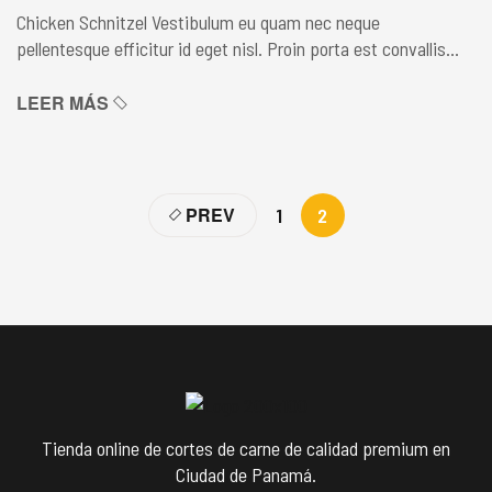
Chicken Schnitzel Vestibulum eu quam nec neque
pellentesque efficitur id eget nisl. Proin porta est convallis
lacus blandit pretium sed non enim. Maecenas lacinia non orci
at aliquam. Donec finibus, urna bibendum ultricies laoreet,
LEER MÁS
augue eros luctus sapien, ut euismod leo tortor ac enim. In
hac habitasse platea dictumst. Sed cursus venenatis tellus,
non lobortis […]
PREV
1
2
Tienda online de cortes de carne de calidad premium en
Ciudad de Panamá.