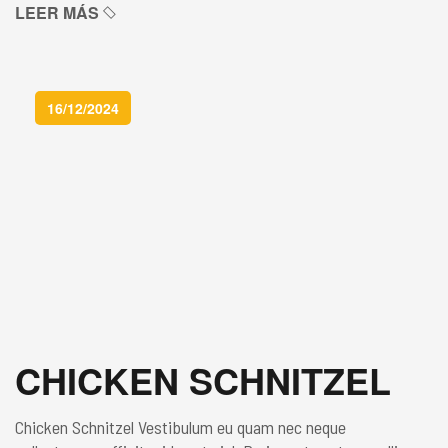
Donec finibus, urna bibendum ultricies laoreet, augue eros
LEER MÁS
luctus sapien, ut euismod leo tortor ac enim. In hac habitasse
platea dictumst. Sed cursus venenatis tellus, non lobortis […]
16/12/2024
CHICKEN SCHNITZEL
Chicken Schnitzel Vestibulum eu quam nec neque