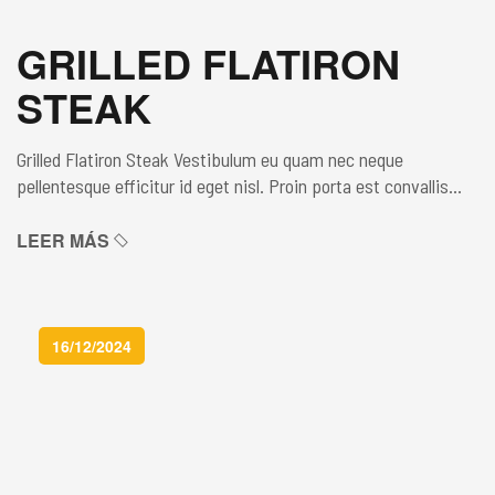
GRILLED FLATIRON
STEAK
Grilled Flatiron Steak Vestibulum eu quam nec neque
pellentesque efficitur id eget nisl. Proin porta est convallis
lacus blandit pretium sed non enim. Maecenas lacinia non orci
at aliquam. Donec finibus, urna bibendum ultricies laoreet,
LEER MÁS
augue eros luctus sapien, ut euismod leo tortor ac enim. In
hac habitasse platea dictumst. Sed cursus venenatis tellus,
non […]
16/12/2024