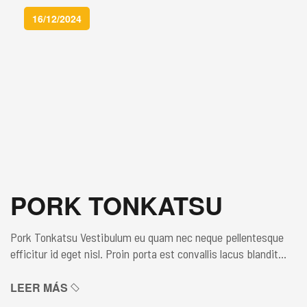
non […]
16/12/2024
PORK TONKATSU
Pork Tonkatsu Vestibulum eu quam nec neque pellentesque
efficitur id eget nisl. Proin porta est convallis lacus blandit
pretium sed non enim. Maecenas lacinia non orci at aliquam.
Donec finibus, urna bibendum ultricies laoreet, augue eros
LEER MÁS
luctus sapien, ut euismod leo tortor ac enim. In hac habitasse