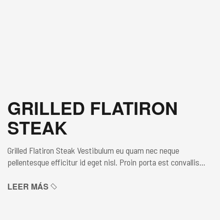
GRILLED FLATIRON
STEAK
Grilled Flatiron Steak Vestibulum eu quam nec neque
pellentesque efficitur id eget nisl. Proin porta est convallis
lacus blandit pretium sed non enim. Maecenas lacinia non orci
at aliquam. Donec finibus, urna bibendum ultricies laoreet,
LEER MÁS
augue eros luctus sapien, ut euismod leo tortor ac enim. In
hac habitasse platea dictumst. Sed cursus venenatis tellus,