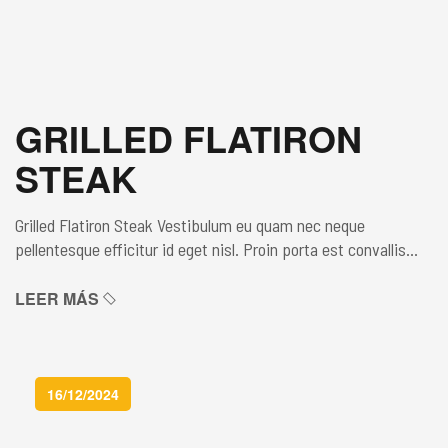
GRILLED FLATIRON
STEAK
Grilled Flatiron Steak Vestibulum eu quam nec neque
pellentesque efficitur id eget nisl. Proin porta est convallis
lacus blandit pretium sed non enim. Maecenas lacinia non orci
at aliquam. Donec finibus, urna bibendum ultricies laoreet,
LEER MÁS
augue eros luctus sapien, ut euismod leo tortor ac enim. In
hac habitasse platea dictumst. Sed cursus venenatis tellus,
non […]
16/12/2024