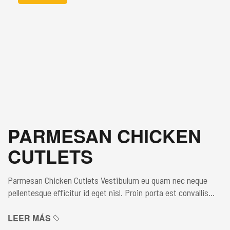
PARMESAN CHICKEN
CUTLETS
Parmesan Chicken Cutlets Vestibulum eu quam nec neque
pellentesque efficitur id eget nisl. Proin porta est convallis
lacus blandit pretium sed non enim. Maecenas lacinia non orci
at aliquam. Donec finibus, urna bibendum ultricies laoreet,
LEER MÁS
augue eros luctus sapien, ut euismod leo tortor ac enim. In