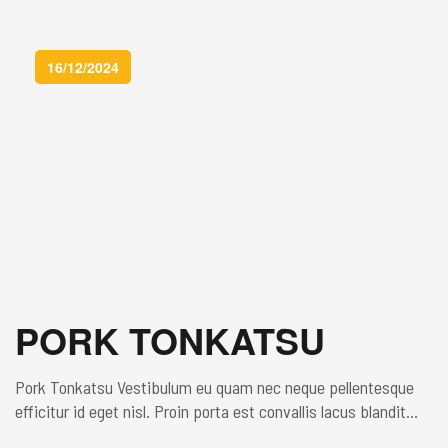
platea dictumst. Sed cursus venenatis tellus, non lobortis […]
16/12/2024
PORK TONKATSU
Pork Tonkatsu Vestibulum eu quam nec neque pellentesque
efficitur id eget nisl. Proin porta est convallis lacus blandit
pretium sed non enim. Maecenas lacinia non orci at aliquam.