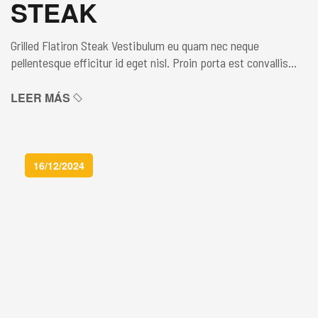
STEAK
Grilled Flatiron Steak Vestibulum eu quam nec neque
pellentesque efficitur id eget nisl. Proin porta est convallis
lacus blandit pretium sed non enim. Maecenas lacinia non orci
at aliquam. Donec finibus, urna bibendum ultricies laoreet,
LEER MÁS
augue eros luctus sapien, ut euismod leo tortor ac enim. In
hac habitasse platea dictumst. Sed cursus venenatis tellus,
non […]
16/12/2024