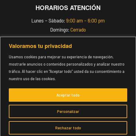
HORARIOS ATENCIÓN
Lunes – Sábado:
9:00 am – 6:00 pm
Domingo:
Cerrado
Valoramos tu privacidad
info@imperiomeats.com
(+507) 6118-4018
Usamos cookies para mejorar su experiencia de navegación,
mostrarle anuncios o contenidos personalizados y analizar nuestro
tráfico. Al hacer clic en “Aceptar todo” usted da su consentimiento a
nuestro uso de las cookies.
minos Uso
Política Privacidad
Política Cookies
Política T
Aceptar todo
© Copyright 2025
Imperio Meats
. Todos los derechos
Personalizar
reservados.
Rechazar todo
TIENDA
CUENTA
LISTA DESEOS
BUSCAR